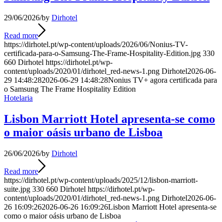
29/06/2026
/
by
Dirhotel
Read more
https://dirhotel.pt/wp-content/uploads/2026/06/Nonius-TV-
certificada-para-o-Samsung-The-Frame-Hospitality-Edition.jpg
330
660
Dirhotel
https://dirhotel.pt/wp-
content/uploads/2020/01/dirhotel_red-news-1.png
Dirhotel
2026-06-
29 14:48:28
2026-06-29 14:48:28
Nonius TV+ agora certificada para
o Samsung The Frame Hospitality Edition
Hotelaria
Lisbon Marriott Hotel apresenta-se como
o maior oásis urbano de Lisboa
26/06/2026
/
by
Dirhotel
Read more
https://dirhotel.pt/wp-content/uploads/2025/12/lisbon-marriott-
suite.jpg
330
660
Dirhotel
https://dirhotel.pt/wp-
content/uploads/2020/01/dirhotel_red-news-1.png
Dirhotel
2026-06-
26 16:09:26
2026-06-26 16:09:26
Lisbon Marriott Hotel apresenta-se
como o maior oásis urbano de Lisboa