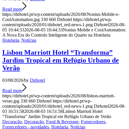
Read more
https://dirhotel.pt/wp-content/uploads/2026/08/Nonius-Mobile-e-
CoolAutomation.jpg
330
660
Dirhotel
https://dirhotel.pt/wp-
content/uploads/2020/01/dirhotel_red-news-1.png
Dirhotel
2026-08-
05 10:44:33
2026-08-05 10:44:33
Nonius Mobile e CoolAutomation:
A Nova Era do Controlo Inteligente do Quarto na Hotelaria
Hotelaria
,
Notícias
Lisbon Marriott Hotel “Transforma”
Jardim Tropical em Refúgio Urbano de
Verão
03/08/2026
/
by
Dirhotel
Read more
https://dirhotel.pt/wp-content/uploads/2026/08/lisbon-marriott-
verao.jpg
330
660
Dirhotel
https://dirhotel.pt/wp-
content/uploads/2020/01/dirhotel_red-news-1.png
Dirhotel
2026-08-
03 16:51:58
2026-08-03 16:51:58
Lisbon Marriott Hotel
“Transforma” Jardim Tropical em Refúgio Urbano de Verão
Decoração
,
Decoração
,
Food & Beverage
,
Fornecedores
,
Fornecedores - novidades
,
Hotelaria
,
Notícias