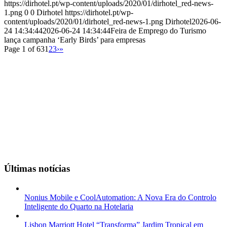
https://dirhotel.pt/wp-content/uploads/2020/01/dirhotel_red-news-
1.png
0
0
Dirhotel
https://dirhotel.pt/wp-
content/uploads/2020/01/dirhotel_red-news-1.png
Dirhotel
2026-06-
24 14:34:44
2026-06-24 14:34:44
Feira de Emprego do Turismo
lança campanha ‘Early Birds’ para empresas
Page 1 of 63
1
2
3
›
»
Últimas notícias
Nonius Mobile e CoolAutomation: A Nova Era do Controlo
Inteligente do Quarto na Hotelaria
Lisbon Marriott Hotel “Transforma” Jardim Tropical em