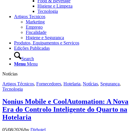
Food & Beverage
Higiene e Limpeza
Tecnologia
Artigos Tecnicos
Marketing
Emprego
Fiscalidade
Higiene e Segurança
Produtos, Equipamentos e Serviços
Edições Publicadas
Search
Menu
Menu
Notícias
Artigos Técnicos
,
Fornecedores
,
Hotelaria
,
Notícias
,
Segurança
,
Tecnologia
Nonius Mobile e CoolAutomation: A Nova
Era do Controlo Inteligente do Quarto na
Hotelaria
05/08/2026
/
by
Dirhotel