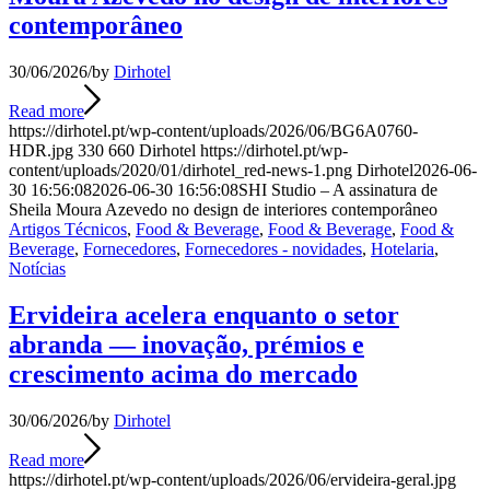
contemporâneo
30/06/2026
/
by
Dirhotel
Read more
https://dirhotel.pt/wp-content/uploads/2026/06/BG6A0760-
HDR.jpg
330
660
Dirhotel
https://dirhotel.pt/wp-
content/uploads/2020/01/dirhotel_red-news-1.png
Dirhotel
2026-06-
30 16:56:08
2026-06-30 16:56:08
SHI Studio – A assinatura de
Sheila Moura Azevedo no design de interiores contemporâneo
Artigos Técnicos
,
Food & Beverage
,
Food & Beverage
,
Food &
Beverage
,
Fornecedores
,
Fornecedores - novidades
,
Hotelaria
,
Notícias
Ervideira acelera enquanto o setor
abranda — inovação, prémios e
crescimento acima do mercado
30/06/2026
/
by
Dirhotel
Read more
https://dirhotel.pt/wp-content/uploads/2026/06/ervideira-geral.jpg