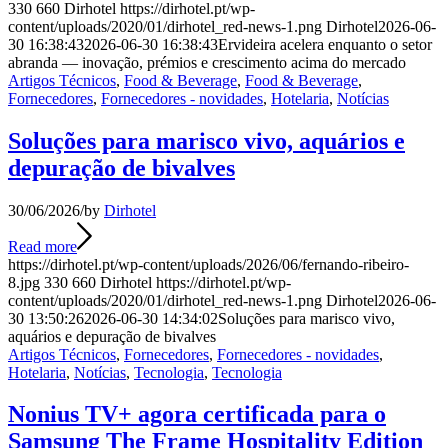
330
660
Dirhotel
https://dirhotel.pt/wp-
content/uploads/2020/01/dirhotel_red-news-1.png
Dirhotel
2026-06-
30 16:38:43
2026-06-30 16:38:43
Ervideira acelera enquanto o setor
abranda — inovação, prémios e crescimento acima do mercado
Artigos Técnicos
,
Food & Beverage
,
Food & Beverage
,
Fornecedores
,
Fornecedores - novidades
,
Hotelaria
,
Notícias
Soluções para marisco vivo, aquários e
depuração de bivalves
30/06/2026
/
by
Dirhotel
Read more
https://dirhotel.pt/wp-content/uploads/2026/06/fernando-ribeiro-
8.jpg
330
660
Dirhotel
https://dirhotel.pt/wp-
content/uploads/2020/01/dirhotel_red-news-1.png
Dirhotel
2026-06-
30 13:50:26
2026-06-30 14:34:02
Soluções para marisco vivo,
aquários e depuração de bivalves
Artigos Técnicos
,
Fornecedores
,
Fornecedores - novidades
,
Hotelaria
,
Notícias
,
Tecnologia
,
Tecnologia
Nonius TV+ agora certificada para o
Samsung The Frame Hospitality Edition