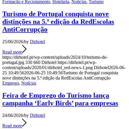
Formação e Recrutamento
,
Hotelaria
,
Notícias
,
Turismo
Turismo de Portugal conquista nove
distinções na 5.ª edição da RedEscolas
AntiCorrupção
25/06/2026
/
by
Dirhotel
Read more
https://dirhotel.pt/wp-content/uploads/2024/10/turismo-de-
portugal.jpg
330
660
Dirhotel
https://dirhotel.pt/wp-
content/uploads/2020/01/dirhotel_red-news-1.png
Dirhotel
2026-06-
25 10:49:56
2026-06-25 10:49:56
Turismo de Portugal conquista
nove distinções na 5.ª edição da RedEscolas AntiCorrupção
Emprego
,
Notícias
Feira de Emprego do Turismo lança
campanha ‘Early Birds’ para empresas
24/06/2026
/
by
Dirhotel
Read more