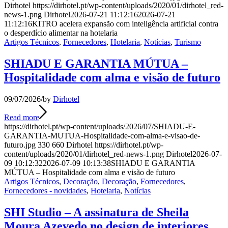
Dirhotel
https://dirhotel.pt/wp-content/uploads/2020/01/dirhotel_red-
news-1.png
Dirhotel
2026-07-21 11:12:16
2026-07-21
11:12:16
KITRO acelera expansão com inteligência artificial contra
o desperdício alimentar na hotelaria
Artigos Técnicos
,
Fornecedores
,
Hotelaria
,
Notícias
,
Turismo
SHIADU E GARANTIA MÚTUA –
Hospitalidade com alma e visão de futuro
09/07/2026
/
by
Dirhotel
Read more
https://dirhotel.pt/wp-content/uploads/2026/07/SHIADU-E-
GARANTIA-MUTUA-Hospitalidade-com-alma-e-visao-de-
futuro.jpg
330
660
Dirhotel
https://dirhotel.pt/wp-
content/uploads/2020/01/dirhotel_red-news-1.png
Dirhotel
2026-07-
09 10:12:32
2026-07-09 10:13:38
SHIADU E GARANTIA
MÚTUA – Hospitalidade com alma e visão de futuro
Artigos Técnicos
,
Decoração
,
Decoração
,
Fornecedores
,
Fornecedores - novidades
,
Hotelaria
,
Notícias
SHI Studio – A assinatura de Sheila
Moura Azevedo no design de interiores