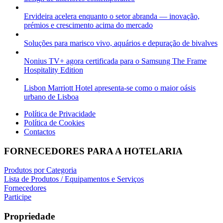
Ervideira acelera enquanto o setor abranda — inovação,
prémios e crescimento acima do mercado
Soluções para marisco vivo, aquários e depuração de bivalves
Nonius TV+ agora certificada para o Samsung The Frame
Hospitality Edition
Lisbon Marriott Hotel apresenta-se como o maior oásis
urbano de Lisboa
Política de Privacidade
Política de Cookies
Contactos
FORNECEDORES PARA A HOTELARIA
Produtos por Categoria
Lista de Produtos / Equipamentos e Serviços
Fornecedores
Participe
Propriedade