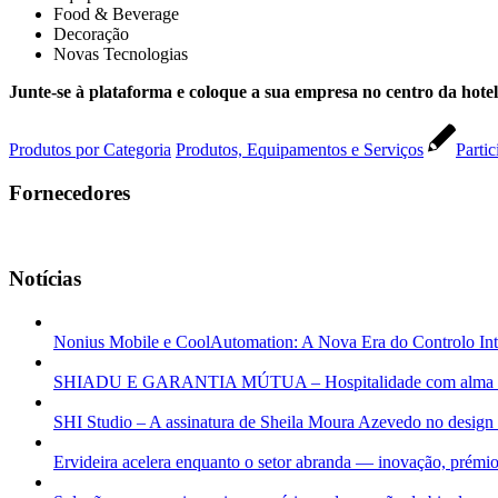
Food & Beverage
Decoração
Novas Tecnologias
Junte-se à plataforma e coloque a sua empresa no centro da hotel
Produtos por Categoria
Produtos, Equipamentos e Serviços
Partic
Fornecedores
Notícias
Nonius Mobile e CoolAutomation: A Nova Era do Controlo Inte
SHIADU E GARANTIA MÚTUA – Hospitalidade com alma e v
SHI Studio – A assinatura de Sheila Moura Azevedo no design 
Ervideira acelera enquanto o setor abranda — inovação, prémi