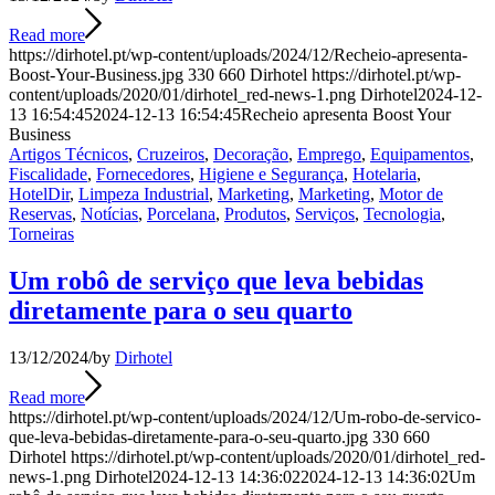
Read more
https://dirhotel.pt/wp-content/uploads/2024/12/Recheio-apresenta-
Boost-Your-Business.jpg
330
660
Dirhotel
https://dirhotel.pt/wp-
content/uploads/2020/01/dirhotel_red-news-1.png
Dirhotel
2024-12-
13 16:54:45
2024-12-13 16:54:45
Recheio apresenta Boost Your
Business
Artigos Técnicos
,
Cruzeiros
,
Decoração
,
Emprego
,
Equipamentos
,
Fiscalidade
,
Fornecedores
,
Higiene e Segurança
,
Hotelaria
,
HotelDir
,
Limpeza Industrial
,
Marketing
,
Marketing
,
Motor de
Reservas
,
Notícias
,
Porcelana
,
Produtos
,
Serviços
,
Tecnologia
,
Torneiras
Um robô de serviço que leva bebidas
diretamente para o seu quarto
13/12/2024
/
by
Dirhotel
Read more
https://dirhotel.pt/wp-content/uploads/2024/12/Um-robo-de-servico-
que-leva-bebidas-diretamente-para-o-seu-quarto.jpg
330
660
Dirhotel
https://dirhotel.pt/wp-content/uploads/2020/01/dirhotel_red-
news-1.png
Dirhotel
2024-12-13 14:36:02
2024-12-13 14:36:02
Um