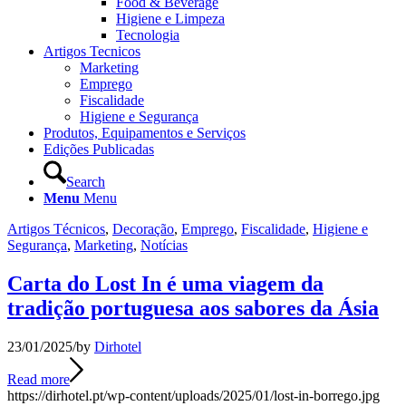
Food & Beverage
Higiene e Limpeza
Tecnologia
Artigos Tecnicos
Marketing
Emprego
Fiscalidade
Higiene e Segurança
Produtos, Equipamentos e Serviços
Edições Publicadas
Search
Menu
Menu
Artigos Técnicos
,
Decoração
,
Emprego
,
Fiscalidade
,
Higiene e
Segurança
,
Marketing
,
Notícias
Carta do Lost In é uma viagem da
tradição portuguesa aos sabores da Ásia
23/01/2025
/
by
Dirhotel
Read more
https://dirhotel.pt/wp-content/uploads/2025/01/lost-in-borrego.jpg