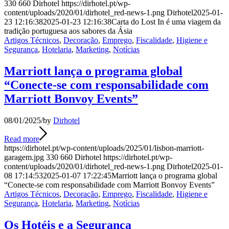
330
660
Dirhotel
https://dirhotel.pt/wp-
content/uploads/2020/01/dirhotel_red-news-1.png
Dirhotel
2025-01-
23 12:16:38
2025-01-23 12:16:38
Carta do Lost In é uma viagem da
tradição portuguesa aos sabores da Ásia
Artigos Técnicos
,
Decoração
,
Emprego
,
Fiscalidade
,
Higiene e
Segurança
,
Hotelaria
,
Marketing
,
Notícias
Marriott lança o programa global
“Conecte-se com responsabilidade com
Marriott Bonvoy Events”
08/01/2025
/
by
Dirhotel
Read more
https://dirhotel.pt/wp-content/uploads/2025/01/lisbon-marriott-
garagem.jpg
330
660
Dirhotel
https://dirhotel.pt/wp-
content/uploads/2020/01/dirhotel_red-news-1.png
Dirhotel
2025-01-
08 17:14:53
2025-01-07 17:22:45
Marriott lança o programa global
“Conecte-se com responsabilidade com Marriott Bonvoy Events”
Artigos Técnicos
,
Decoração
,
Emprego
,
Fiscalidade
,
Higiene e
Segurança
,
Hotelaria
,
Marketing
,
Notícias
Os Hotéis e a Segurança