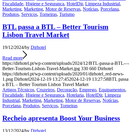
Fiscalidade
,
Higiene e Segurança
,
HotelDir
,
Limpeza Industrial
,
Marketing
,
Marketing
,
Motor de Reservas
,
Notícias
,
Porcelana
,
Produtos
,
Serviços
,
Torneiras
,
Turismo
BTL passa a BTL – Better Tourism
Lisbon Travel Market
19/12/2024
/
by
Dirhotel
Read more
https://dirhotel.pt/wp-content/uploads/2024/12/BTL-passa-a-BTL-–-
Better-Tourism-Lisbon-Travel-Market.jpg
330
660
Dirhotel
https://dirhotel.pt/wp-content/uploads/2020/01/dirhotel_red-news-
1.png
Dirhotel
2024-12-19 13:27:45
2024-12-19 13:27:58
BTL passa
a BTL – Better Tourism Lisbon Travel Market
Artigos Técnicos
,
Cruzeiros
,
Decoração
,
Emprego
,
Equipamentos
,
Fiscalidade
,
Higiene e Segurança
,
Hotelaria
,
HotelDir
,
Limpeza
Industrial
,
Marketing
,
Marketing
,
Motor de Reservas
,
Notícias
,
Porcelana
,
Produtos
,
Serviços
,
Torneiras
Recheio apresenta Boost Your Business
13/12/2024
/
by
Dirhotel