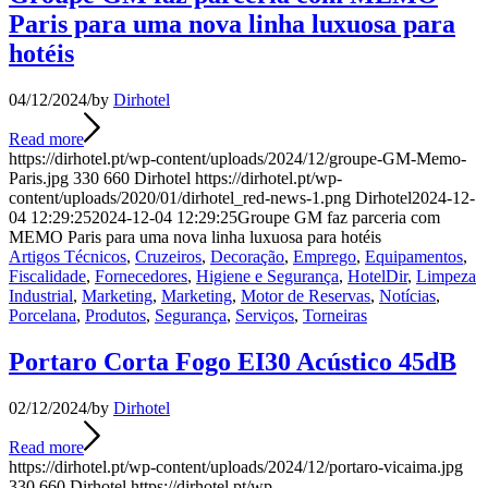
Paris para uma nova linha luxuosa para
hotéis
04/12/2024
/
by
Dirhotel
Read more
https://dirhotel.pt/wp-content/uploads/2024/12/groupe-GM-Memo-
Paris.jpg
330
660
Dirhotel
https://dirhotel.pt/wp-
content/uploads/2020/01/dirhotel_red-news-1.png
Dirhotel
2024-12-
04 12:29:25
2024-12-04 12:29:25
Groupe GM faz parceria com
MEMO Paris para uma nova linha luxuosa para hotéis
Artigos Técnicos
,
Cruzeiros
,
Decoração
,
Emprego
,
Equipamentos
,
Fiscalidade
,
Fornecedores
,
Higiene e Segurança
,
HotelDir
,
Limpeza
Industrial
,
Marketing
,
Marketing
,
Motor de Reservas
,
Notícias
,
Porcelana
,
Produtos
,
Segurança
,
Serviços
,
Torneiras
Portaro Corta Fogo EI30 Acústico 45dB
02/12/2024
/
by
Dirhotel
Read more
https://dirhotel.pt/wp-content/uploads/2024/12/portaro-vicaima.jpg
330
660
Dirhotel
https://dirhotel.pt/wp-