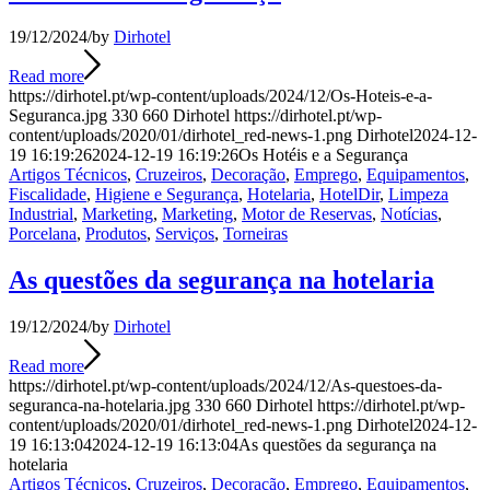
19/12/2024
/
by
Dirhotel
Read more
https://dirhotel.pt/wp-content/uploads/2024/12/Os-Hoteis-e-a-
Seguranca.jpg
330
660
Dirhotel
https://dirhotel.pt/wp-
content/uploads/2020/01/dirhotel_red-news-1.png
Dirhotel
2024-12-
19 16:19:26
2024-12-19 16:19:26
Os Hotéis e a Segurança
Artigos Técnicos
,
Cruzeiros
,
Decoração
,
Emprego
,
Equipamentos
,
Fiscalidade
,
Higiene e Segurança
,
Hotelaria
,
HotelDir
,
Limpeza
Industrial
,
Marketing
,
Marketing
,
Motor de Reservas
,
Notícias
,
Porcelana
,
Produtos
,
Serviços
,
Torneiras
As questões da segurança na hotelaria
19/12/2024
/
by
Dirhotel
Read more
https://dirhotel.pt/wp-content/uploads/2024/12/As-questoes-da-
seguranca-na-hotelaria.jpg
330
660
Dirhotel
https://dirhotel.pt/wp-
content/uploads/2020/01/dirhotel_red-news-1.png
Dirhotel
2024-12-
19 16:13:04
2024-12-19 16:13:04
As questões da segurança na
hotelaria
Artigos Técnicos
,
Cruzeiros
,
Decoração
,
Emprego
,
Equipamentos
,