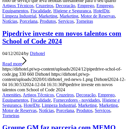
robô de serviço que leva bebidas diretamente para o seu quarto
Artigos Técnicos
,
Cruzeiros
,
Decoração
,
Emprego
,
Emprego
,
Equipamentos
,
Fiscalidade
,
Higiene e Segurança
,
HotelDir
,
Limpeza Industrial
,
Marketing
,
Marketing
,
Motor de Reservas
,
Notícias
,
Porcelana
,
Produtos
,
Serviços
,
Torneiras
Pipedrive investe em novos talentos com
School of Code 2024
04/12/2024
/
by
Dirhotel
Read more
https://dirhotel.pt/wp-content/uploads/2024/12/pipedrive-schol-of-
code.jpg
330
660
Dirhotel
https://dirhotel.pt/wp-
content/uploads/2020/01/dirhotel_red-news-1.png
Dirhotel
2024-12-
04 16:30:53
2024-12-04 16:31:36
Pipedrive investe em novos
talentos com School of Code 2024
Amenities
,
Artigos Técnicos
,
Cruzeiros
,
Decoração
,
Emprego
,
Equipamentos
,
Fiscalidade
,
Fornecedores - novidades
,
Higiene e
Segurança
,
HotelDir
,
Limpeza Industrial
,
Marketing
,
Marketing
,
Motor de Reservas
,
Notícias
,
Porcelana
,
Produtos
,
Serviços
,
Torneiras
Groupe GM faz parceria com MEMO