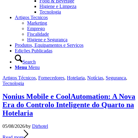
Food & Beverage
Higiene e Limpeza
Tecnologia
Artigos Tecnicos
Marketing
Emprego
Fiscalidade
Higiene e Segurança
Produtos, Equipamentos e Serviços
Edições Publicadas
Search
Menu
Menu
Artigos Técnicos
,
Fornecedores
,
Hotelaria
,
Notícias
,
Segurança
,
Tecnologia
Nonius Mobile e CoolAutomation: A Nova
Era do Controlo Inteligente do Quarto na
Hotelaria
05/08/2026
/
by
Dirhotel
Read more