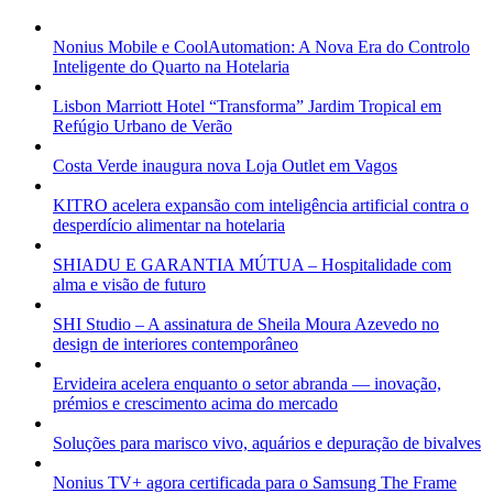
Nonius Mobile e CoolAutomation: A Nova Era do Controlo
Inteligente do Quarto na Hotelaria
Lisbon Marriott Hotel “Transforma” Jardim Tropical em
Refúgio Urbano de Verão
Costa Verde inaugura nova Loja Outlet em Vagos
KITRO acelera expansão com inteligência artificial contra o
desperdício alimentar na hotelaria
SHIADU E GARANTIA MÚTUA – Hospitalidade com
alma e visão de futuro
SHI Studio – A assinatura de Sheila Moura Azevedo no
design de interiores contemporâneo
Ervideira acelera enquanto o setor abranda — inovação,
prémios e crescimento acima do mercado
Soluções para marisco vivo, aquários e depuração de bivalves
Nonius TV+ agora certificada para o Samsung The Frame