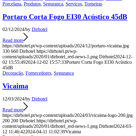
Porcelana
,
Produtos
,
Segurança
,
Serviços
,
Torneiras
Portaro Corta Fogo EI30 Acústico 45dB
02/12/2024
/
by
Dirhotel
Read more
https://dirhotel.pt/wp-content/uploads/2024/12/portaro-vicaima.jpg
330
660
Dirhotel
https://dirhotel.pt/wp-
content/uploads/2020/01/dirhotel_red-news-1.png
Dirhotel
2024-12-
02 15:55:49
2024-12-02 15:57:33
Portaro Corta Fogo EI30 Acústico
45dB
Decoração
,
Fornecedores
,
Segurança
Vicaima
12/03/2024
/
by
Dirhotel
Read more
https://dirhotel.pt/wp-content/uploads/2024/03/vicaima-logo-200.jpg
200
200
Dirhotel
https://dirhotel.pt/wp-
content/uploads/2020/01/dirhotel_red-news-1.png
Dirhotel
2024-03-
12 11:46:42
2024-04-11 11:02:39
Vicaima