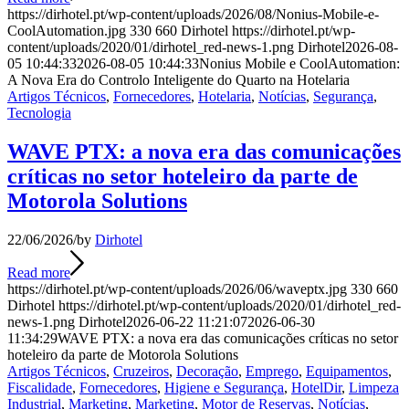
https://dirhotel.pt/wp-content/uploads/2026/08/Nonius-Mobile-e-
CoolAutomation.jpg
330
660
Dirhotel
https://dirhotel.pt/wp-
content/uploads/2020/01/dirhotel_red-news-1.png
Dirhotel
2026-08-
05 10:44:33
2026-08-05 10:44:33
Nonius Mobile e CoolAutomation:
A Nova Era do Controlo Inteligente do Quarto na Hotelaria
Artigos Técnicos
,
Fornecedores
,
Hotelaria
,
Notícias
,
Segurança
,
Tecnologia
WAVE PTX: a nova era das comunicações
críticas no setor hoteleiro da parte de
Motorola Solutions
22/06/2026
/
by
Dirhotel
Read more
https://dirhotel.pt/wp-content/uploads/2026/06/waveptx.jpg
330
660
Dirhotel
https://dirhotel.pt/wp-content/uploads/2020/01/dirhotel_red-
news-1.png
Dirhotel
2026-06-22 11:21:07
2026-06-30
11:34:29
WAVE PTX: a nova era das comunicações críticas no setor
hoteleiro da parte de Motorola Solutions
Artigos Técnicos
,
Cruzeiros
,
Decoração
,
Emprego
,
Equipamentos
,
Fiscalidade
,
Fornecedores
,
Higiene e Segurança
,
HotelDir
,
Limpeza
Industrial
,
Marketing
,
Marketing
,
Motor de Reservas
,
Notícias
,