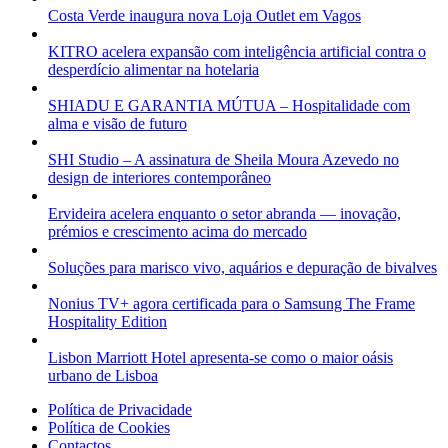
Costa Verde inaugura nova Loja Outlet em Vagos
KITRO acelera expansão com inteligência artificial contra o
desperdício alimentar na hotelaria
SHIADU E GARANTIA MÚTUA – Hospitalidade com
alma e visão de futuro
SHI Studio – A assinatura de Sheila Moura Azevedo no
design de interiores contemporâneo
Ervideira acelera enquanto o setor abranda — inovação,
prémios e crescimento acima do mercado
Soluções para marisco vivo, aquários e depuração de bivalves
Nonius TV+ agora certificada para o Samsung The Frame
Hospitality Edition
Lisbon Marriott Hotel apresenta-se como o maior oásis
urbano de Lisboa
Política de Privacidade
Política de Cookies
Contactos