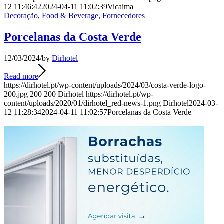
12 11:46:42
2024-04-11 11:02:39
Vicaima
Decoração
,
Food & Beverage
,
Fornecedores
Porcelanas da Costa Verde
12/03/2024
/
by
Dirhotel
Read more
https://dirhotel.pt/wp-content/uploads/2024/03/costa-verde-logo-
200.jpg
200
200
Dirhotel
https://dirhotel.pt/wp-
content/uploads/2020/01/dirhotel_red-news-1.png
Dirhotel
2024-03-
12 11:28:34
2024-04-11 11:02:57
Porcelanas da Costa Verde