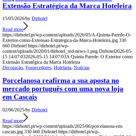
Extensão Estratégica da Marca Hoteleira
15/05/2026
/
by
Dirhotel
Read more
https://dirhotel.pt/wp-content/uploads/2026/05/A-Quinta-Parede-O-
Exterior-como-Extensao-Estrategica-da-Marca-Hoteleira.jpg
330
660
Dirhotel
https://dirhotel.pt/wp-
content/uploads/2020/01/dirhotel_red-news-1.png
Dirhotel
2026-05-
15 14:07:03
2026-05-15 14:07:03
A Quinta Parede: O Exterior como
Extensão Estratégica da Marca Hoteleira
Decoração
,
Fornecedores
,
Hotelaria
,
Notícias
Porcelanosa reafirma a sua aposta no
mercado português com uma nova loja
em Cascais
02/06/2025
/
by
Dirhotel
Read more
https://dirhotel.pt/wp-content/uploads/2025/06/porcelanosa-em-
cascais.jpg
330
660
Dirhotel
https://dirhotel.pt/wp-