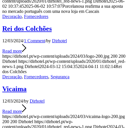
content/uploads/2020/01/dirhotel_red-news-1.png
Dirhotel
2025-06-
02 10:37:45
2025-06-02 10:57:07
Porcelanosa reafirma a sua aposta
no mercado português com uma nova loja em Cascais
Decoração
,
Fornecedores
Rei dos Colchões
12/03/2024
/
1 Comment
/
by
Dirhotel
Read more
https://dirhotel.pt/wp-content/uploads/2024/03/logo-200.jpg
200
200
Dirhotel
https://dirhotel.pt/wp-content/uploads/2020/01/dirhotel_red-
news-1.png
Dirhotel
2024-03-12 15:04:35
2024-04-11 11:02:14
Rei
dos Colchões
Decoração
,
Fornecedores
,
Segurança
Vicaima
12/03/2024
/
by
Dirhotel
Read more
https://dirhotel.pt/wp-content/uploads/2024/03/vicaima-logo-200.jpg
200
200
Dirhotel
https://dirhotel.pt/wp-
content/uploads/2020/01/dirhotel_red-news-1.png
Dirhotel
2024-03-