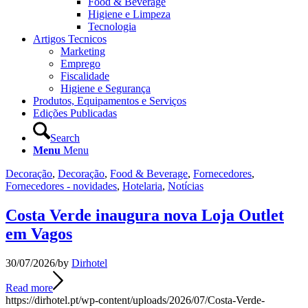
Food & Beverage
Higiene e Limpeza
Tecnologia
Artigos Tecnicos
Marketing
Emprego
Fiscalidade
Higiene e Segurança
Produtos, Equipamentos e Serviços
Edições Publicadas
Search
Menu
Menu
Decoração
,
Decoração
,
Food & Beverage
,
Fornecedores
,
Fornecedores - novidades
,
Hotelaria
,
Notícias
Costa Verde inaugura nova Loja Outlet
em Vagos
30/07/2026
/
by
Dirhotel
Read more
https://dirhotel.pt/wp-content/uploads/2026/07/Costa-Verde-