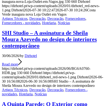
inaugura-nova-Loja-Outlet-em-Vagos.jpg
330
660
Dirhotel
https://dirhotel.pt/wp-content/uploads/2020/01/dirhotel_red-news-
1.png
Dirhotel
2026-07-30 10:22:47
2026-07-30 10:24:26
Costa
Verde inaugura nova Loja Outlet em Vagos
Artigos Técnicos
,
Decoração
,
Decoração
,
Fornecedores
,
Fornecedores - novidades
,
Hotelaria
,
Notícias
SHI Studio – A assinatura de Sheila
Moura Azevedo no design de interiores
contemporâneo
30/06/2026
/
by
Dirhotel
Read more
https://dirhotel.pt/wp-content/uploads/2026/06/BG6A0760-
HDR.jpg
330
660
Dirhotel
https://dirhotel.pt/wp-
content/uploads/2020/01/dirhotel_red-news-1.png
Dirhotel
2026-06-
30 16:56:08
2026-06-30 16:56:08
SHI Studio – A assinatura de
Sheila Moura Azevedo no design de interiores contemporâneo
Artigos Técnicos
,
Decoração
,
Decoração
,
Fornecedores -
novidades
,
Hotelaria
,
Notícias
A Quinta Parede: O Exterior como