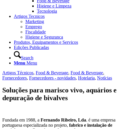
Food & Beverage
Higiene e Limpeza
Tecnologia
Artigos Tecnicos
Marketing
Emprego
Fiscalidade
Higiene e Segurança
Produtos, Equipamentos e Serviços
Edições Publicadas
Search
Menu
Menu
Artigos Técnicos
,
Food & Beverage
,
Food & Beverage
,
Fornecedores
,
Fornecedores - novidades
,
Hotelaria
,
Notícias
Soluções para marisco vivo, aquários e
depuração de bivalves
Fundada em 1988, a
Fernando Ribeiro, Lda
. é uma empresa
portuguesa especializada no projeto,
fabrico e instalação de