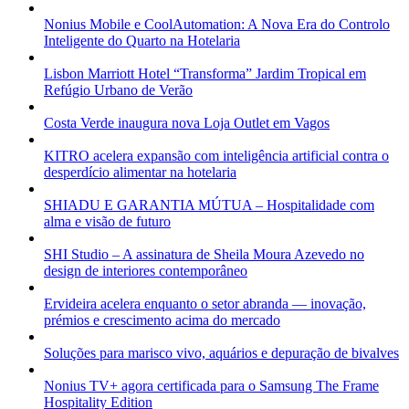
Nonius Mobile e CoolAutomation: A Nova Era do Controlo
Inteligente do Quarto na Hotelaria
Lisbon Marriott Hotel “Transforma” Jardim Tropical em
Refúgio Urbano de Verão
Costa Verde inaugura nova Loja Outlet em Vagos
KITRO acelera expansão com inteligência artificial contra o
desperdício alimentar na hotelaria
SHIADU E GARANTIA MÚTUA – Hospitalidade com
alma e visão de futuro
SHI Studio – A assinatura de Sheila Moura Azevedo no
design de interiores contemporâneo
Ervideira acelera enquanto o setor abranda — inovação,
prémios e crescimento acima do mercado
Soluções para marisco vivo, aquários e depuração de bivalves
Nonius TV+ agora certificada para o Samsung The Frame
Hospitality Edition