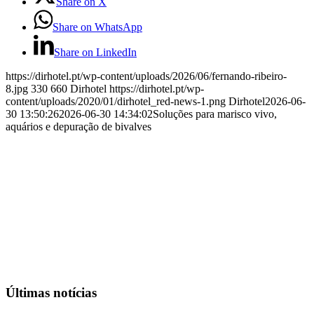
Share on X
Share on WhatsApp
Share on LinkedIn
https://dirhotel.pt/wp-content/uploads/2026/06/fernando-ribeiro-
8.jpg
330
660
Dirhotel
https://dirhotel.pt/wp-
content/uploads/2020/01/dirhotel_red-news-1.png
Dirhotel
2026-06-
30 13:50:26
2026-06-30 14:34:02
Soluções para marisco vivo,
aquários e depuração de bivalves
Últimas notícias