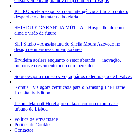
Costa Verde inaugura nova Loja Outlet em Vagos
KITRO acelera expansão com inteligência artificial contra o
desperdício alimentar na hotelaria
SHIADU E GARANTIA MÚTUA – Hospitalidade com
alma e visão de futuro
SHI Studio – A assinatura de Sheila Moura Azevedo no
design de interiores contemporâneo
Ervideira acelera enquanto o setor abranda — inovação,
prémios e crescimento acima do mercado
Soluções para marisco vivo, aquários e depuração de bivalves
Nonius TV+ agora certificada para o Samsung The Frame
Hospitality Edition
Lisbon Marriott Hotel apresenta-se como o maior oásis
urbano de Lisboa
Política de Privacidade
Política de Cookies
Contactos