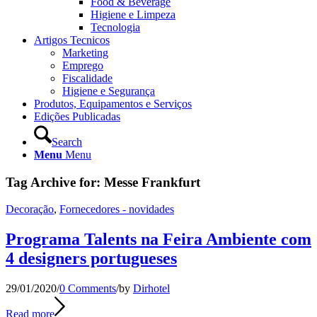
Food & Beverage
Higiene e Limpeza
Tecnologia
Artigos Tecnicos
Marketing
Emprego
Fiscalidade
Higiene e Segurança
Produtos, Equipamentos e Serviços
Edições Publicadas
Search
Menu
Menu
Tag Archive for:
Messe Frankfurt
Decoração
,
Fornecedores - novidades
Programa Talents na Feira Ambiente com
4 designers portugueses
29/01/2020
/
0 Comments
/
by
Dirhotel
Read more