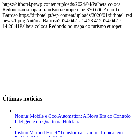
https://dirhotel.pt/wp-content/uploads/2024/04/Palheta-coloca-
Redondo-no-mapa-do-turismo-europeu.jpg
330
660
Antónia
Barroso
https://dirhotel.pt/wp-content/uploads/2020/01/dirhotel_red-
news-1.png
Antónia Barroso
2024-04-12 14:28:41
2024-04-12
14:28:41
Palheta coloca Redondo no mapa do turismo europeu
Últimas notícias
Nonius Mobile e CoolAutomation: A Nova Era do Controlo
Inteligente do Quarto na Hotelaria
Lisbon Marriott Hotel “Transforma” Jardim Tropical em