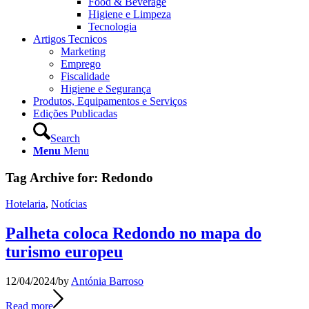
Food & Beverage
Higiene e Limpeza
Tecnologia
Artigos Tecnicos
Marketing
Emprego
Fiscalidade
Higiene e Segurança
Produtos, Equipamentos e Serviços
Edições Publicadas
Search
Menu
Menu
Tag Archive for:
Redondo
Hotelaria
,
Notícias
Palheta coloca Redondo no mapa do
turismo europeu
12/04/2024
/
by
Antónia Barroso
Read more