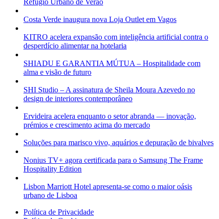
Refúgio Urbano de Verão
Costa Verde inaugura nova Loja Outlet em Vagos
KITRO acelera expansão com inteligência artificial contra o
desperdício alimentar na hotelaria
SHIADU E GARANTIA MÚTUA – Hospitalidade com
alma e visão de futuro
SHI Studio – A assinatura de Sheila Moura Azevedo no
design de interiores contemporâneo
Ervideira acelera enquanto o setor abranda — inovação,
prémios e crescimento acima do mercado
Soluções para marisco vivo, aquários e depuração de bivalves
Nonius TV+ agora certificada para o Samsung The Frame
Hospitality Edition
Lisbon Marriott Hotel apresenta-se como o maior oásis
urbano de Lisboa
Política de Privacidade