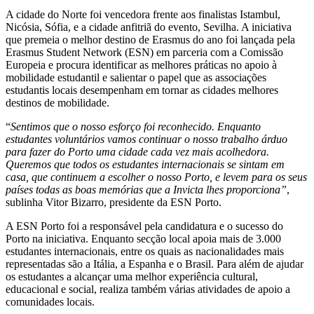
A cidade do Norte foi vencedora frente aos finalistas Istambul,
Nicósia, Sófia, e a cidade anfitriã do evento, Sevilha. A iniciativa
que premeia o melhor destino de Erasmus do ano foi lançada pela
Erasmus Student Network (ESN) em parceria com a Comissão
Europeia e procura identificar as melhores práticas no apoio à
mobilidade estudantil e salientar o papel que as associações
estudantis locais desempenham em tornar as cidades melhores
destinos de mobilidade.
“
Sentimos que o nosso esforço foi reconhecido. Enquanto
estudantes voluntários vamos continuar o nosso trabalho árduo
para fazer do Porto uma cidade cada vez mais acolhedora.
Queremos que todos os estudantes internacionais se sintam em
casa, que continuem a escolher o nosso Porto, e levem para os seus
países todas as boas memórias que a Invicta lhes proporciona”
,
sublinha Vitor Bizarro, presidente da ESN Porto.
A ESN Porto foi a responsável pela candidatura e o sucesso do
Porto na iniciativa. Enquanto secção local apoia mais de 3.000
estudantes internacionais, entre os quais as nacionalidades mais
representadas são a Itália, a Espanha e o Brasil. Para além de ajudar
os estudantes a alcançar uma melhor experiência cultural,
educacional e social, realiza também várias atividades de apoio a
comunidades locais.