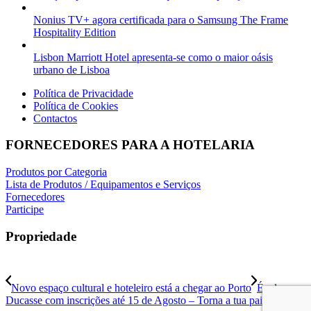
Nonius TV+ agora certificada para o Samsung The Frame
Hospitality Edition
Lisbon Marriott Hotel apresenta-se como o maior oásis
urbano de Lisboa
Política de Privacidade
Política de Cookies
Contactos
FORNECEDORES PARA A HOTELARIA
Produtos por Categoria
Lista de Produtos / Equipamentos e Serviços
Fornecedores
Participe
Propriedade
Novo espaço cultural e hoteleiro está a chegar ao Porto
École
Ducasse com inscrições até 15 de Agosto – Torna a tua paixão...