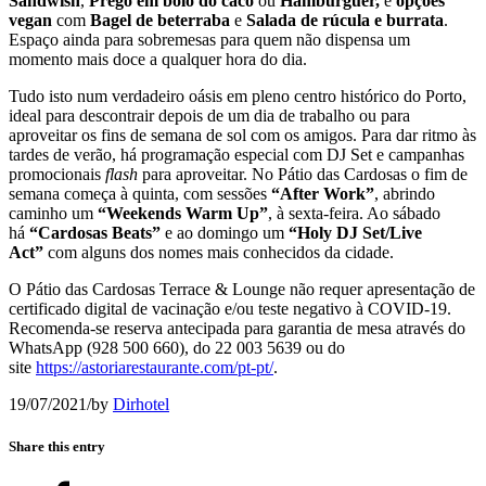
Sandwish
,
Prego em bolo do caco
ou
Hambúrguer,
e
opções
vegan
com
Bagel de beterraba
e
Salada de rúcula e burrata
.
Espaço ainda para sobremesas para quem não dispensa um
momento mais doce a qualquer hora do dia.
Tudo isto num verdadeiro oásis em pleno centro histórico do Porto,
ideal para descontrair depois de um dia de trabalho ou para
aproveitar os fins de semana de sol com os amigos. Para dar ritmo às
tardes de verão, há programação especial com DJ Set e campanhas
promocionais
flash
para aproveitar. No Pátio das Cardosas o fim de
semana começa à quinta, com sessões
“After Work”
, abrindo
caminho um
“Weekends Warm Up”
, à sexta-feira. Ao sábado
há
“Cardosas Beats”
e ao domingo um
“Holy DJ Set/Live
Act”
com alguns dos nomes mais conhecidos da cidade.
O Pátio das Cardosas Terrace & Lounge não requer apresentação de
certificado digital de vacinação e/ou teste negativo à COVID-19.
Recomenda-se reserva antecipada para garantia de mesa através do
WhatsApp (928 500 660), do 22 003 5639 ou do
site
https://astoriarestaurante.com/pt-pt/
.
19/07/2021
/
by
Dirhotel
Share this entry