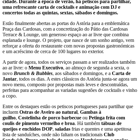
cidade. Durante a época de verão, há petiscos para partilhar,
uma refrescante carta de cocktails e animação com DJ e
concertos todas as quintas, sextas, sábados e domingos.
Estão finalmente abertas as portas do Astória para a emblemática
Praça das Cardosas, com a concretização do Pátio das Cardosas
Terrace & Lounge, um generoso espaço ao ar livre que combina
esplanada e lounge. O projeto, que nasce de um sonho antigo, vem
reforçar a oferta do restaurante com novas propostas gastronómicas
e um acréscimo de cerca de 100 lugares no exterior.
A partir de agora, todos os serviços passam a ser realizados também
ao ar livre: o
Menu Executivo
, ao almoço de segunda a sexta, o
novo
Brunch & Bubbles
, aos sábados e domingos, e a
Carta de
Jantar
, todos os dias. A estes clássicos do Astória junta-se agora um
novo menu, composto por propostas mais leves e descontraídas,
perfeitas para acompanhar as variadas sugestões de cocktails e vinho
a copo.
Entre os destaques estão os petiscos portugueses para partilhar que
incluem
Ostras de Aveiro ao natural
,
Gambas à
guilho
,
Costelinha de porco barbecue
ou
Petinga frita com
coulis de pimento vermelho e broa
. Há também
tábuas de
queijos e enchidos DOP
,
saladas
frias e quentes e uma apetitosa
lista de sanduíches, onde não faltam os tradicionais
Club