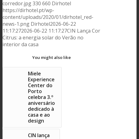
corredor.jpg
330
660
Dirhotel
https://dirhotel.pt/wp-
content/uploads/2020/01/dirhotel_red-
news-1.png
Dirhotel
2026-06-22
11:17:27
2026-06-22 11:17:27
CIN Lança Cor
Citrus: a energia solar do Verão no
interior da casa
You might also like
Miele
Experience
Center do
Porto
celebra 3.º
aniversário
dedicado à
casa e ao
design
CIN lança