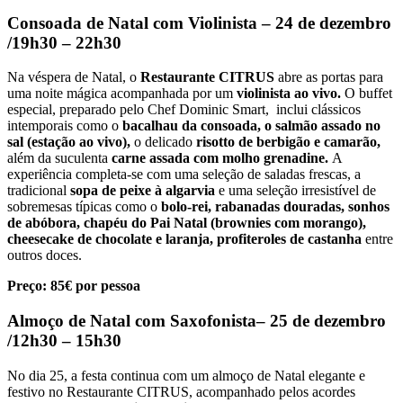
Consoada de Natal com Violinista – 24 de dezembro
/19h30 – 22h30
Na véspera de Natal, o
Restaurante CITRUS
abre as portas para
uma noite mágica acompanhada por um
violinista ao vivo.
O buffet
especial, preparado pelo Chef Dominic Smart, inclui clássicos
intemporais como o
bacalhau da consoada, o salmão assado no
sal (estação ao vivo),
o delicado
risotto de berbigão e camarão,
além da suculenta
carne assada com molho grenadine.
A
experiência completa-se com uma seleção de saladas frescas, a
tradicional
sopa de peixe à algarvia
e uma seleção irresistível de
sobremesas típicas como o
bolo-rei, rabanadas douradas, sonhos
de abóbora, chapéu do Pai Natal (brownies com morango),
cheesecake de chocolate e laranja, profiteroles de castanha
entre
outros doces.
Preço: 85€ por pessoa
Almoço de Natal com Saxofonista– 25 de dezembro
/12h30 – 15h30
No dia 25, a festa continua com um almoço de Natal elegante e
festivo no Restaurante CITRUS, acompanhado pelos acordes