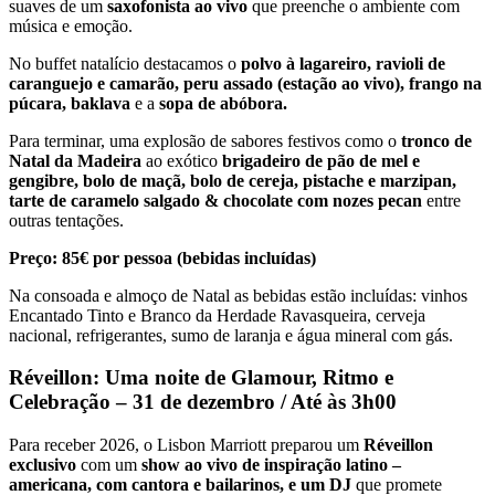
suaves de um
saxofonista ao vivo
que preenche o ambiente com
música e emoção.
No buffet natalício destacamos o
polvo à lagareiro, ravioli de
caranguejo e camarão, peru assado (estação ao vivo), frango na
púcara, baklava
e a
sopa de abóbora.
Para terminar, uma explosão de sabores festivos como o
tronco de
Natal da
Madeira
ao exótico
brigadeiro de pão de mel e
gengibre, bolo de maçã, bolo de cereja, pistache e marzipan,
tarte de caramelo salgado & chocolate com nozes pecan
entre
outras tentações.
Preço: 85€ por pessoa (bebidas incluídas)
Na consoada e almoço de Natal as bebidas estão incluídas: vinhos
Encantado Tinto e Branco da Herdade Ravasqueira, cerveja
nacional, refrigerantes, sumo de laranja e água mineral com gás.
Réveillon: Uma noite de Glamour, Ritmo e
Celebração – 31 de dezembro / Até às 3h00
Para receber 2026, o Lisbon Marriott preparou um
Réveillon
exclusivo
com um
show ao vivo de
inspiração latino –
americana, com cantora e bailarinos, e um DJ
que promete