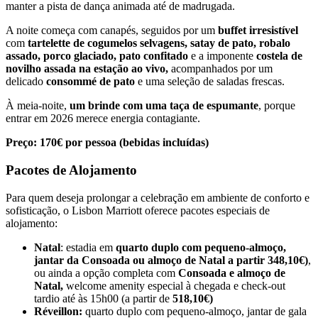
manter a pista de dança animada até de madrugada.
A noite começa com canapés, seguidos por um
buffet irresistível
com
tartelette de cogumelos selvagens, satay de pato, robalo
assado, porco glaciado, pato confitado
e a imponente
costela de
novilho assada na estação ao vivo,
acompanhados por um
delicado
consommé de pato
e uma seleção de saladas frescas.
À meia-noite,
um brinde com uma taça de espumante
, porque
entrar em 2026 merece energia contagiante.
Preço: 170€ por pessoa (bebidas incluídas)
Pacotes de Alojamento
Para quem deseja prolongar a celebração em ambiente de conforto e
sofisticação, o Lisbon Marriott oferece pacotes especiais de
alojamento:
Natal
: estadia em
quarto duplo com pequeno-almoço,
jantar da Consoada ou almoço de Natal a partir 348,10€)
,
ou ainda a opção completa com
Consoada e almoço de
Natal,
welcome amenity especial à chegada e check-out
tardio até às 15h00 (a partir de
518,10€)
Réveillon:
quarto duplo com pequeno-almoço, jantar de gala