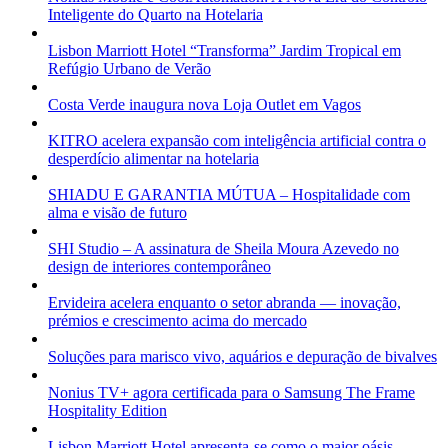
Inteligente do Quarto na Hotelaria
Lisbon Marriott Hotel “Transforma” Jardim Tropical em
Refúgio Urbano de Verão
Costa Verde inaugura nova Loja Outlet em Vagos
KITRO acelera expansão com inteligência artificial contra o
desperdício alimentar na hotelaria
SHIADU E GARANTIA MÚTUA – Hospitalidade com
alma e visão de futuro
SHI Studio – A assinatura de Sheila Moura Azevedo no
design de interiores contemporâneo
Ervideira acelera enquanto o setor abranda — inovação,
prémios e crescimento acima do mercado
Soluções para marisco vivo, aquários e depuração de bivalves
Nonius TV+ agora certificada para o Samsung The Frame
Hospitality Edition
Lisbon Marriott Hotel apresenta-se como o maior oásis