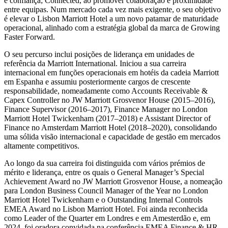
e confiança; Connected, ao promover colaboração e proximidade
entre equipas. Num mercado cada vez mais exigente, o seu objetivo
é elevar o Lisbon Marriott Hotel a um novo patamar de maturidade
operacional, alinhado com a estratégia global da marca de Growing
Faster Forward.
O seu percurso inclui posições de liderança em unidades de
referência da Marriott International. Iniciou a sua carreira
internacional em funções operacionais em hotéis da cadeia Marriott
em Espanha e assumiu posteriormente cargos de crescente
responsabilidade, nomeadamente como Accounts Receivable &
Capex Controller no JW Marriott Grosvenor House (2015–2016),
Finance Supervisor (2016–2017), Finance Manager no London
Marriott Hotel Twickenham (2017–2018) e Assistant Director of
Finance no Amsterdam Marriott Hotel (2018–2020), consolidando
uma sólida visão internacional e capacidade de gestão em mercados
altamente competitivos.
Ao longo da sua carreira foi distinguida com vários prémios de
mérito e liderança, entre os quais o General Manager’s Special
Achievement Award no JW Marriott Grosvenor House, a nomeação
para London Business Council Manager of the Year no London
Marriott Hotel Twickenham e o Outstanding Internal Controls
EMEA Award no Lisbon Marriott Hotel. Foi ainda reconhecida
como Leader of the Quarter em Londres e em Amesterdão e, em
2024, foi oradora convidada na conferência EMEA Finance & HR