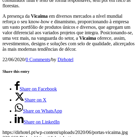
consumidor final é feito de forma responsável, sem pôr em risco as
florestas.
A presença da
Vicaima
em diversos mercados a nível mundial
reforça o seu know-how e dinamismo, proporcionando à empresa
um vasto portfólio de produtos únicos e diversos, que agregam um
valor diferencial aos variados projetos que integra. Posicionando-se,
uma vez mais, na vanguarda do setor, a
Vicaima
oferece, assim,
revestimentos, designs e soluções com selo de qualidade, alicerçados
às mais modernas tendências de décor.
22/06/2020
/
0 Comments
/
by
Dirhotel
Share this entry
Share on Facebook
Share on X
Share on WhatsApp
Share on LinkedIn
https://dirhotel.pt/wp-content/uploads/2020/06/portas-vicaima.jpg