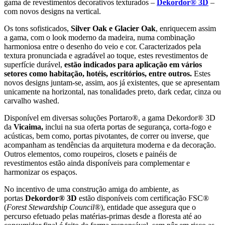
gama de revestimentos decorativos texturados –
Dekordor® 3D
–
com novos designs na vertical.
Os tons sofisticados,
Silver Oak e Glacier Oak
, enriquecem assim
a gama, com o look moderno da madeira, numa combinação
harmoniosa entre o desenho do veio e cor. Caracterizados pela
textura pronunciada e agradável ao toque, estes revestimentos de
superfície durável,
estão indicados para aplicação em vários
setores como habitação, hotéis, escritórios, entre outros.
Estes
novos designs juntam-se, assim, aos já existentes, que se apresentam
unicamente na horizontal, nas tonalidades preto, dark cedar, cinza ou
carvalho washed.
Disponível em diversas soluções Portaro®, a gama Dekordor® 3D
da
Vicaima
,
inclui na sua oferta portas de segurança, corta-fogo e
acústicas, bem como, portas pivotantes, de correr ou inverse, que
acompanham as tendências da arquitetura moderna e da decoração.
Outros elementos, como roupeiros, closets e painéis de
revestimentos estão ainda disponíveis para complementar e
harmonizar os espaços.
No incentivo de uma construção amiga do ambiente
,
as
portas
Dekordor® 3D
estão disponíveis com certificação FSC®
(
Forest Stewardship Council®
), entidade que assegura que o
percurso efetuado pelas matérias-primas desde a floresta até ao