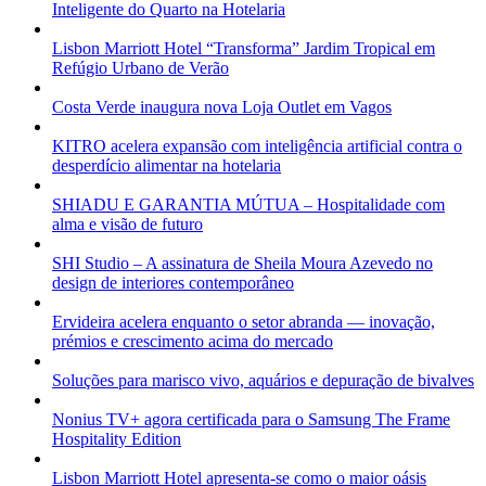
Inteligente do Quarto na Hotelaria
Lisbon Marriott Hotel “Transforma” Jardim Tropical em
Refúgio Urbano de Verão
Costa Verde inaugura nova Loja Outlet em Vagos
KITRO acelera expansão com inteligência artificial contra o
desperdício alimentar na hotelaria
SHIADU E GARANTIA MÚTUA – Hospitalidade com
alma e visão de futuro
SHI Studio – A assinatura de Sheila Moura Azevedo no
design de interiores contemporâneo
Ervideira acelera enquanto o setor abranda — inovação,
prémios e crescimento acima do mercado
Soluções para marisco vivo, aquários e depuração de bivalves
Nonius TV+ agora certificada para o Samsung The Frame
Hospitality Edition
Lisbon Marriott Hotel apresenta-se como o maior oásis