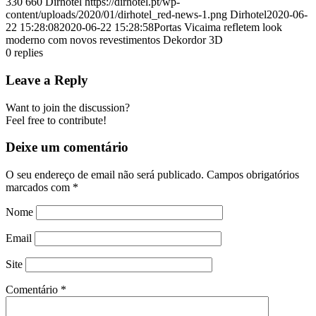
330
660
Dirhotel
https://dirhotel.pt/wp-
content/uploads/2020/01/dirhotel_red-news-1.png
Dirhotel
2020-06-
22 15:28:08
2020-06-22 15:28:58
Portas Vicaima refletem look
moderno com novos revestimentos Dekordor 3D
0
replies
Leave a Reply
Want to join the discussion?
Feel free to contribute!
Deixe um comentário
O seu endereço de email não será publicado.
Campos obrigatórios
marcados com
*
Nome
Email
Site
Comentário
*