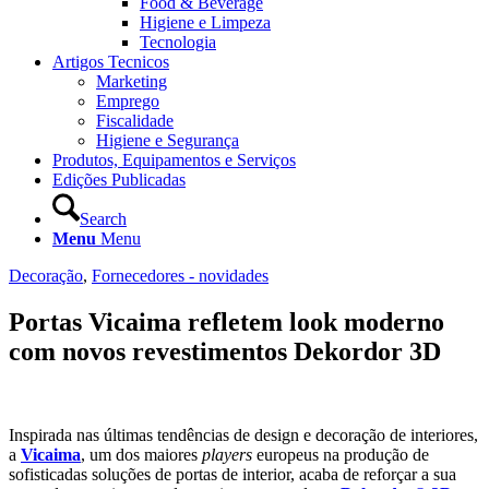
Food & Beverage
Higiene e Limpeza
Tecnologia
Artigos Tecnicos
Marketing
Emprego
Fiscalidade
Higiene e Segurança
Produtos, Equipamentos e Serviços
Edições Publicadas
Search
Menu
Menu
Decoração
,
Fornecedores - novidades
Portas Vicaima refletem look moderno
com novos revestimentos Dekordor 3D
Inspirada nas últimas tendências de design e decoração de interiores,
a
Vicaima
, um dos maiores
players
europeus na produção de
sofisticadas soluções de portas de interior, acaba de reforçar a sua