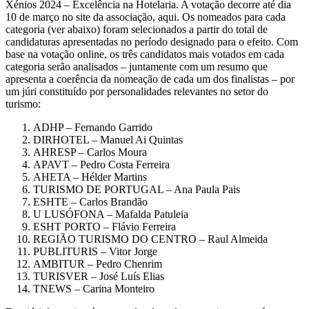
Xénios 2024 – Excelência na Hotelaria. A votação decorre até dia
10 de março no site da associação, aqui. Os nomeados para cada
categoria (ver abaixo) foram selecionados a partir do total de
candidaturas apresentadas no período designado para o efeito. Com
base na votação online, os três candidatos mais votados em cada
categoria serão analisados – juntamente com um resumo que
apresenta a coerência da nomeação de cada um dos finalistas – por
um júri constituído por personalidades relevantes no setor do
turismo:
ADHP – Fernando Garrido
DIRHOTEL – Manuel Ai Quintas
AHRESP – Carlos Moura
APAVT – Pedro Costa Ferreira
AHETA – Hélder Martins
TURISMO DE PORTUGAL – Ana Paula Pais
ESHTE – Carlos Brandão
U LUSÓFONA – Mafalda Patuleia
ESHT PORTO – Flávio Ferreira
REGIÃO TURISMO DO CENTRO – Raul Almeida
PUBLITURIS – Vitor Jorge
AMBITUR – Pedro Chenrim
TURISVER – José Luís Elias
TNEWS – Carina Monteiro