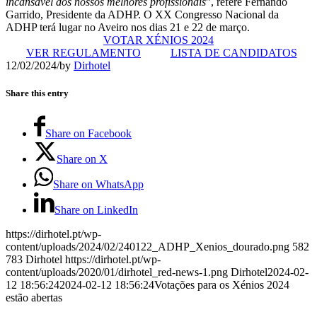
incansável dos nossos melhores profissionais
”, refere Fernando
Garrido, Presidente da ADHP. O XX Congresso Nacional da
ADHP terá lugar no Aveiro nos dias 21 e 22 de março.
VOTAR XÉNIOS 2024
VER REGULAMENTO
LISTA DE CANDIDATOS
12/02/2024
/
by
Dirhotel
Share this entry
Share on Facebook
Share on X
Share on WhatsApp
Share on LinkedIn
https://dirhotel.pt/wp-
content/uploads/2024/02/240122_ADHP_Xenios_dourado.png
582
783
Dirhotel
https://dirhotel.pt/wp-
content/uploads/2020/01/dirhotel_red-news-1.png
Dirhotel
2024-02-
12 18:56:24
2024-02-12 18:56:24
Votações para os Xénios 2024
estão abertas