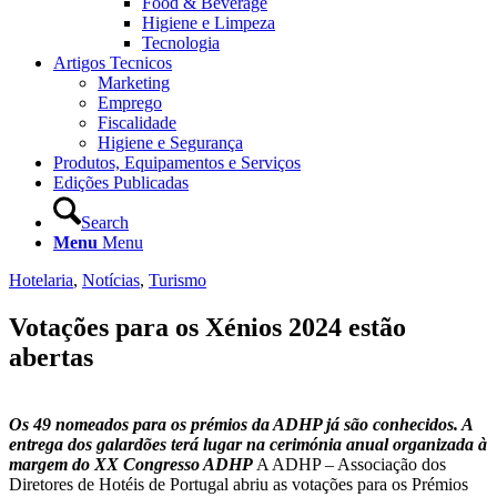
Food & Beverage
Higiene e Limpeza
Tecnologia
Artigos Tecnicos
Marketing
Emprego
Fiscalidade
Higiene e Segurança
Produtos, Equipamentos e Serviços
Edições Publicadas
Search
Menu
Menu
Hotelaria
,
Notícias
,
Turismo
Votações para os Xénios 2024 estão
abertas
Os 49 nomeados para os prémios da ADHP já são conhecidos. A
entrega dos galardões terá lugar na cerimónia anual organizada à
margem do XX Congresso ADHP
A ADHP – Associação dos
Diretores de Hotéis de Portugal abriu as votações para os Prémios