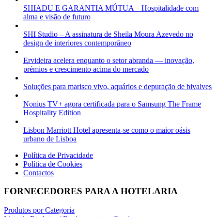
SHIADU E GARANTIA MÚTUA – Hospitalidade com
alma e visão de futuro
SHI Studio – A assinatura de Sheila Moura Azevedo no
design de interiores contemporâneo
Ervideira acelera enquanto o setor abranda — inovação,
prémios e crescimento acima do mercado
Soluções para marisco vivo, aquários e depuração de bivalves
Nonius TV+ agora certificada para o Samsung The Frame
Hospitality Edition
Lisbon Marriott Hotel apresenta-se como o maior oásis
urbano de Lisboa
Política de Privacidade
Política de Cookies
Contactos
FORNECEDORES PARA A HOTELARIA
Produtos por Categoria