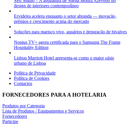
SHI Studio – A assinatura de Sheila Moura Azevedo no
design de interiores contemporâneo
Ervideira acelera enquanto o setor abranda — inovação,
prémios e crescimento acima do mercado
Soluções para marisco vivo, aquários e depuração de bivalves
Nonius TV+ agora certificada para o Samsung The Frame
Hospitality Edition
Lisbon Marriott Hotel apresenta-se como o maior oásis
urbano de Lisboa
Política de Privacidade
Política de Cookies
Contactos
FORNECEDORES PARA A HOTELARIA
Produtos por Categoria
Lista de Produtos / Equipamentos e Serviços
Fornecedores
Participe