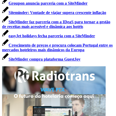
Groupon anuncia parceria com a SiteMinder
Siteminder: Vontade de viajar supera crescente inflação
SiteMinder faz parceria com a IDeaS para tornar a gestão
de receitas mais acessível e dinâmica aos hotéis
easyJet holidays fecha parceria com a SiteMinder
Crescimento de preços e procura colocam Portugal entre os
mercados hoteleiros mais dinâmicos da Europa
SiteMinder compra plataforma GuestJoy