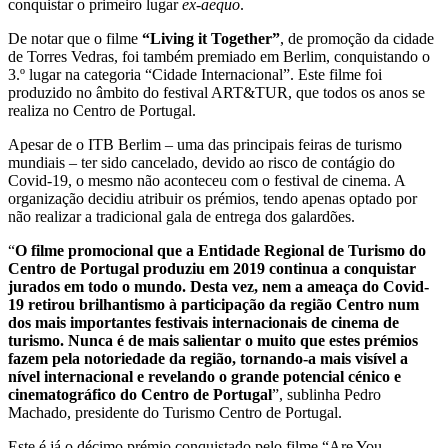
conquistar o primeiro lugar
ex-aequo
.
De notar que o filme
“Living it Together”
, de promoção da cidade
de Torres Vedras, foi também premiado em Berlim, conquistando o
3.º lugar na categoria “Cidade Internacional”. Este filme foi
produzido no âmbito do festival ART&TUR, que todos os anos se
realiza no Centro de Portugal.
Apesar de o ITB Berlim – uma das principais feiras de turismo
mundiais – ter sido cancelado, devido ao risco de contágio do
Covid-19, o mesmo não aconteceu com o festival de cinema. A
organização decidiu atribuir os prémios, tendo apenas optado por
não realizar a tradicional gala de entrega dos galardões.
“
O filme promocional que a Entidade Regional de Turismo do
Centro de Portugal produziu em 2019 continua a conquistar
jurados em todo o mundo. Desta vez, nem a ameaça do Covid-
19 retirou brilhantismo à participação da região Centro num
dos mais importantes festivais internacionais de cinema de
turismo. Nunca é de mais salientar o muito que estes prémios
fazem pela notoriedade da região, tornando-a mais visível a
nível internacional e revelando o grande potencial cénico e
cinematográfico do Centro de Portugal
”, sublinha Pedro
Machado, presidente do Turismo Centro de Portugal.
Este é já o décimo prémio conquistado pelo filme “Are You