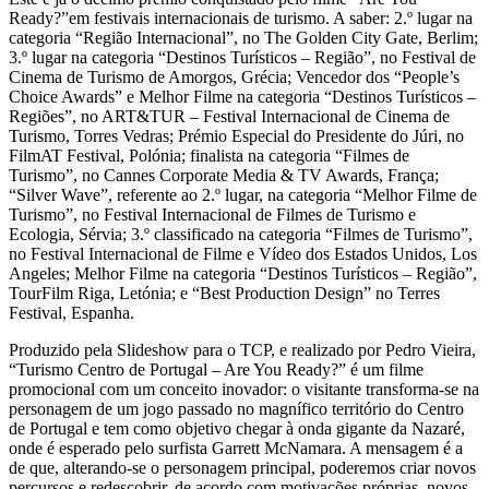
Ready?”em festivais internacionais de turismo. A saber: 2.º lugar na
categoria “Região Internacional”, no The Golden City Gate, Berlim;
3.º lugar na categoria “Destinos Turísticos – Região”, no Festival de
Cinema de Turismo de Amorgos, Grécia; Vencedor dos “People’s
Choice Awards” e Melhor Filme na categoria “Destinos Turísticos –
Regiões”, no ART&TUR – Festival Internacional de Cinema de
Turismo, Torres Vedras; Prémio Especial do Presidente do Júri, no
FilmAT Festival, Polónia; finalista na categoria “Filmes de
Turismo”, no Cannes Corporate Media & TV Awards, França;
“Silver Wave”, referente ao 2.º lugar, na categoria “Melhor Filme de
Turismo”, no Festival Internacional de Filmes de Turismo e
Ecologia, Sérvia; 3.º classificado na categoria “Filmes de Turismo”,
no Festival Internacional de Filme e Vídeo dos Estados Unidos, Los
Angeles; Melhor Filme na categoria “Destinos Turísticos – Região”,
TourFilm Riga, Letónia; e “Best Production Design” no Terres
Festival, Espanha.
Produzido pela Slideshow para o TCP, e realizado por Pedro Vieira,
“Turismo Centro de Portugal – Are You Ready?” é um filme
promocional com um conceito inovador: o visitante transforma-se na
personagem de um jogo passado no magnífico território do Centro
de Portugal e tem como objetivo chegar à onda gigante da Nazaré,
onde é esperado pelo surfista Garrett McNamara. A mensagem é a
de que, alterando-se o personagem principal, poderemos criar novos
percursos e redescobrir, de acordo com motivações próprias, novos