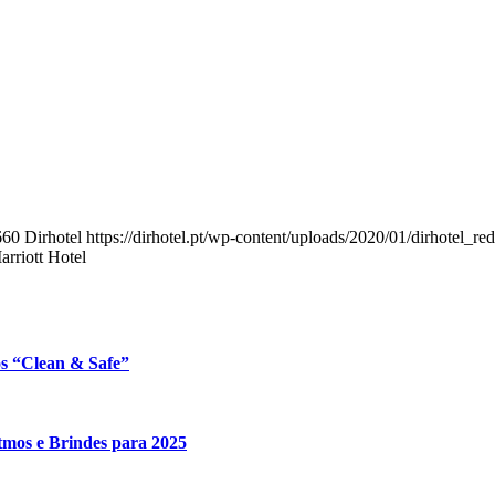
660
Dirhotel
https://dirhotel.pt/wp-content/uploads/2020/01/dirhotel_r
rriott Hotel
os “Clean & Safe”
itmos e Brindes para 2025