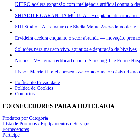
KITRO acelera expansão com inteligência artificial contra o des
SHIADU E GARANTIA MÚTUA – Hospitalidade com alma e v
SHI Studio – A assinatura de Sheila Moura Azevedo no design 
Ervideira acelera enquanto o setor abranda — inovação, prémi
Soluções para marisco vivo, aquários e depuração de bivalves
Nonius TV+ agora certificada para o Samsung The Frame Hospi
Lisbon Marriott Hotel apresenta-se como o maior oásis urbano 
Política de Privacidade
Política de Cookies
Contactos
FORNECEDORES PARA A HOTELARIA
Produtos por Categoria
Lista de Produtos / Equipamentos e Serviços
Fornecedores
Participe