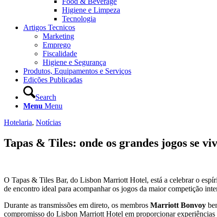
Food & Beverage
Higiene e Limpeza
Tecnologia
Artigos Tecnicos
Marketing
Emprego
Fiscalidade
Higiene e Segurança
Produtos, Equipamentos e Serviços
Edições Publicadas
Search
Menu
Menu
Hotelaria
,
Notícias
Tapas & Tiles: onde os grandes jogos se v
O Tapas & Tiles Bar, do Lisbon Marriott Hotel, está a celebrar o espí
de encontro ideal para acompanhar os jogos da maior competição int
Durante as transmissões em direto, os membros
Marriott Bonvoy
ben
compromisso do Lisbon Marriott Hotel em proporcionar experiências 