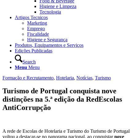
Food & Beverage
Higiene e Limpeza
Tecnologia
Artigos Tecnicos
Marketing
Emprego
Fiscalidade
Higiene e Segurança
Produtos, Equipamentos e Serviços
Edições Publicadas
Search
Menu
Menu
Formação e Recrutamento
,
Hotelaria
,
Notícias
,
Turismo
Turismo de Portugal conquista nove
distinções na 5.ª edição da RedEscolas
AntiCorrupção
A rede de Escolas de Hotelaria e Turismo do Turismo de Portugal
voltou a destacar‑se no panorama nacional, ao conquistar
nove