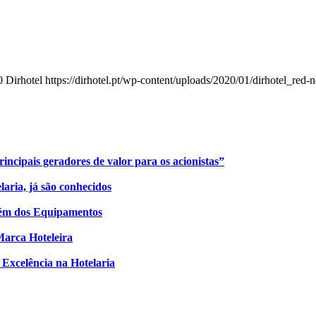
0
Dirhotel
https://dirhotel.pt/wp-content/uploads/2020/01/dirhotel_red
ncipais geradores de valor para os acionistas”
aria, já são conhecidos
lém dos Equipamentos
Marca Hoteleira
 Excelência na Hotelaria