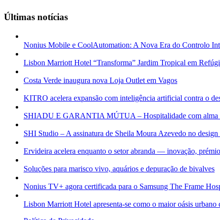
Últimas notícias
Nonius Mobile e CoolAutomation: A Nova Era do Controlo Inte
Lisbon Marriott Hotel “Transforma” Jardim Tropical em Refúg
Costa Verde inaugura nova Loja Outlet em Vagos
KITRO acelera expansão com inteligência artificial contra o des
SHIADU E GARANTIA MÚTUA – Hospitalidade com alma e v
SHI Studio – A assinatura de Sheila Moura Azevedo no design 
Ervideira acelera enquanto o setor abranda — inovação, prémi
Soluções para marisco vivo, aquários e depuração de bivalves
Nonius TV+ agora certificada para o Samsung The Frame Hospi
Lisbon Marriott Hotel apresenta-se como o maior oásis urbano 