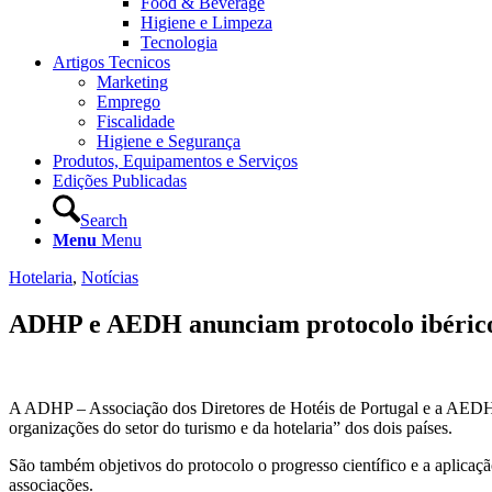
Food & Beverage
Higiene e Limpeza
Tecnologia
Artigos Tecnicos
Marketing
Emprego
Fiscalidade
Higiene e Segurança
Produtos, Equipamentos e Serviços
Edições Publicadas
Search
Menu
Menu
Hotelaria
,
Notícias
ADHP e AEDH anunciam protocolo ibérico
A ADHP – Associação dos Diretores de Hotéis de Portugal e a AEDH –
organizações do setor do turismo e da hotelaria” dos dois países.
São também objetivos do protocolo o progresso científico e a aplicaçã
associações.