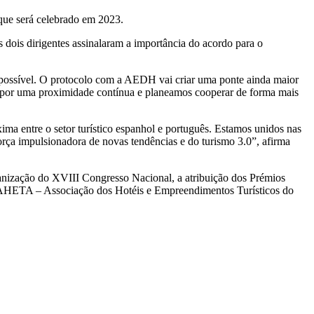
ue será celebrado em 2023.
ois dirigentes assinalaram a importância do acordo para o
 possível. O protocolo com a AEDH vai criar uma ponte ainda maior
a por uma proximidade contínua e planeamos cooperar de forma mais
a entre o setor turístico espanhol e português. Estamos unidos nas
orça impulsionadora de novas tendências e do turismo 3.0”, afirma
anização do XVIII Congresso Nacional, a atribuição dos Prémios
 a AHETA – Associação dos Hotéis e Empreendimentos Turísticos do