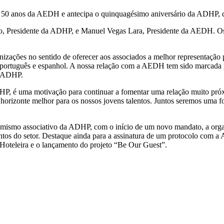
 50 anos da AEDH e antecipa o quinquagésimo aniversário da ADHP, q
o, Presidente da ADHP, e Manuel Vegas Lara, Presidente da AEDH. Os d
zações no sentido de oferecer aos associados a melhor representação
ismo português e espanhol. A nossa relação com a AEDH tem sido marcad
a ADHP.
, é uma motivação para continuar a fomentar uma relação muito próxim
m horizonte melhor para os nossos jovens talentos. Juntos seremos uma f
namismo associativo da ADHP, com o início de um novo mandato, a org
ntos do setor. Destaque ainda para a assinatura de um protocolo com
Hoteleira e o lançamento do projeto “Be Our Guest”.