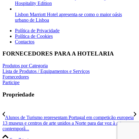
Hospitality Edition
Lisbon Marriott Hotel apresenta-se como o maior oásis
urbano de Lisboa
Política de Privacidade
Política de Cookies
Contactos
FORNECEDORES PARA A HOTELARIA
Produtos por Categoria
Lista de Produtos / Equipamentos e Serviços
Fornecedores
Participe
Propriedade
Alunos de Turismo representam Portugal em competição europeia
13 museus e centros de arte unidos a Norte para dar voz à arte
contemporâ...