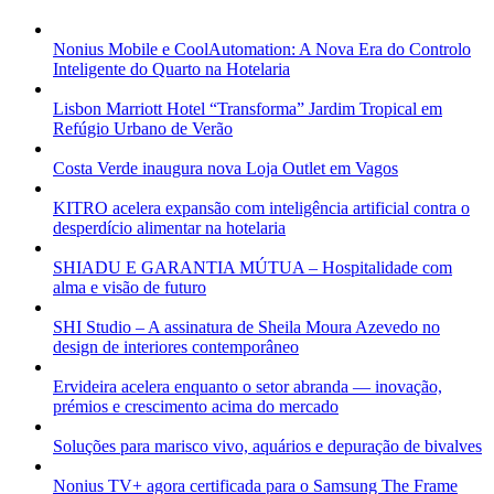
Nonius Mobile e CoolAutomation: A Nova Era do Controlo
Inteligente do Quarto na Hotelaria
Lisbon Marriott Hotel “Transforma” Jardim Tropical em
Refúgio Urbano de Verão
Costa Verde inaugura nova Loja Outlet em Vagos
KITRO acelera expansão com inteligência artificial contra o
desperdício alimentar na hotelaria
SHIADU E GARANTIA MÚTUA – Hospitalidade com
alma e visão de futuro
SHI Studio – A assinatura de Sheila Moura Azevedo no
design de interiores contemporâneo
Ervideira acelera enquanto o setor abranda — inovação,
prémios e crescimento acima do mercado
Soluções para marisco vivo, aquários e depuração de bivalves
Nonius TV+ agora certificada para o Samsung The Frame