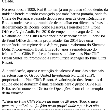
Calado.
No resort desde 1998, Rui Brito tem já um percurso sólido dentro da
unidade hoteleira tendo começado por trabalhar na portaria, onde foi
Chefe de Portaria, e passado depois pela área de Guest Relations e
Rooms onde teve a oportunidade de trabalhar em diferentes áreas do
departamento de Rooms, como Reservas, Housekeeping, Front
Office e Night Audit. Em 2010 desempenhou o cargo de Guest
Relations do Pine Cliffs Residence e posteriormente foi Supervisor
de Front Office da mesma propriedade. Em 2014 teve uma
experiência, em regime de
task force
, para a reabertura do Sheraton
Doha & Convention Hotel. Em 2016, após a remodelação do
icónico Pine Cliffs Hotel e a abertura simultânea das Pine Cliffs
Ocean Suites, foi promovido a Front Office Manager do Pine Cliffs
Resort.
A identificação, aposta e retenção de talentos é uma das principais
características do Grupo United Investments Portugal (UIP),
proprietária do Pine Cliffs Resort. A valorização dos elementos da
equipa que se destacam é uma realidade para o grupo UIP e Rui
Brito, recém nomeado Diretor de Operações, é um claro exemplo
desta situação.
“Estou no Pine Cliffs Resort há mais de 20 anos. Todo o meu
percurso profissional foi feito nesta propriedade e por isso não