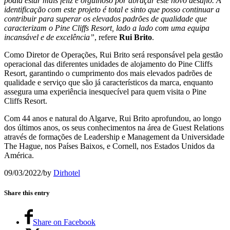
podia estar mais feliz e orgulhoso por abraçar este novo desafio. A
identificação com este projeto é total e sinto que posso continuar a
contribuir para superar os elevados padrões de qualidade que
caracterizam o Pine Cliffs Resort, lado a lado com uma equipa
incansável e de excelência”
, refere
Rui Brito
.
Como Diretor de Operações, Rui Brito será responsável pela gestão
operacional das diferentes unidades de alojamento do Pine Cliffs
Resort, garantindo o cumprimento dos mais elevados padrões de
qualidade e serviço que são já característicos da marca, enquanto
assegura uma experiência inesquecível para quem visita o Pine
Cliffs Resort.
Com 44 anos e natural do Algarve, Rui Brito aprofundou, ao longo
dos últimos anos, os seus conhecimentos na área de Guest Relations
através de formações de Leadership e Management da Universidade
The Hague, nos Países Baixos, e Cornell, nos Estados Unidos da
América.
09/03/2022
/
by
Dirhotel
Share this entry
Share on Facebook