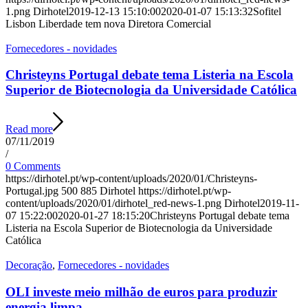
1.png
Dirhotel
2019-12-13 15:10:00
2020-01-07 15:13:32
Sofitel
Lisbon Liberdade tem nova Diretora Comercial
Fornecedores - novidades
Christeyns Portugal debate tema Listeria na Escola
Superior de Biotecnologia da Universidade Católica
Read more
07/11/2019
/
0 Comments
https://dirhotel.pt/wp-content/uploads/2020/01/Christeyns-
Portugal.jpg
500
885
Dirhotel
https://dirhotel.pt/wp-
content/uploads/2020/01/dirhotel_red-news-1.png
Dirhotel
2019-11-
07 15:22:00
2020-01-27 18:15:20
Christeyns Portugal debate tema
Listeria na Escola Superior de Biotecnologia da Universidade
Católica
Decoração
,
Fornecedores - novidades
OLI investe meio milhão de euros para produzir
energia limpa