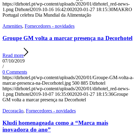
https://dirhotel.pt/wp-content/uploads/2020/01/dirhotel_red-news-
1.png
Dirhotel
2019-10-16 16:42:00
2020-01-27 18:15:30
MAKRO
Portugal celebra Dia Mundial da Alimentação
Amenities
,
Fornecedores - novidades
Groupe GM volta a marcar presença na Decorhotel
Read more
07/10/2019
/
0 Comments
https://dirhotel.pt/wp-content/uploads/2020/01/Groupe-GM-volta-a-
marcar-presenca-na-Decorhotel.jpg
500
885
Dirhotel
https://dirhotel.pt/wp-content/uploads/2020/01/dirhotel_red-news-
1.png
Dirhotel
2019-10-07 16:35:00
2020-01-27 18:15:36
Groupe
GM volta a marcar presença na Decorhotel
Decoração
,
Fornecedores - novidades
Kludi homenageada como a “Marca mais
inovadora do ano”