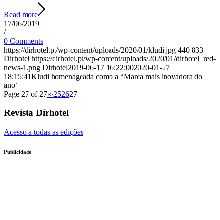
Read more
17/06/2019
/
0 Comments
https://dirhotel.pt/wp-content/uploads/2020/01/kludi.jpg
440
833
Dirhotel
https://dirhotel.pt/wp-content/uploads/2020/01/dirhotel_red-
news-1.png
Dirhotel
2019-06-17 16:22:00
2020-01-27
18:15:41
Kludi homenageada como a “Marca mais inovadora do
ano”
Page 27 of 27
«
‹
25
26
27
Revista Dirhotel
Acesso a todas as edições
Publicidade