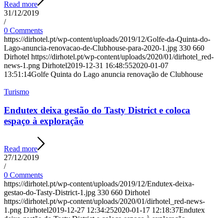
Read more
31/12/2019
/
0 Comments
https://dirhotel.pt/wp-content/uploads/2019/12/Golfe-da-Quinta-do-
Lago-anuncia-renovacao-de-Clubhouse-para-2020-1.jpg
330
660
Dirhotel
https://dirhotel.pt/wp-content/uploads/2020/01/dirhotel_red-
news-1.png
Dirhotel
2019-12-31 16:48:55
2020-01-07
13:51:14
Golfe Quinta do Lago anuncia renovação de Clubhouse
Turismo
Endutex deixa gestão do Tasty District e coloca
espaço à exploração
Read more
27/12/2019
/
0 Comments
https://dirhotel.pt/wp-content/uploads/2019/12/Endutex-deixa-
gestao-do-Tasty-District-1.jpg
330
660
Dirhotel
https://dirhotel.pt/wp-content/uploads/2020/01/dirhotel_red-news-
1.png
Dirhotel
2019-12-27 12:34:25
2020-01-17 12:18:37
Endutex