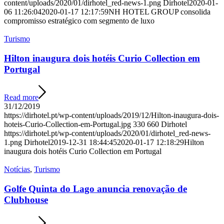
content/uploads/2020/01/dirhotel_red-news-1.png
Dirhotel
2020-01-
06 11:26:04
2020-01-17 12:17:59
NH HOTEL GROUP consolida
compromisso estratégico com segmento de luxo
Turismo
Hilton inaugura dois hotéis Curio Collection em
Portugal
Read more
31/12/2019
https://dirhotel.pt/wp-content/uploads/2019/12/Hilton-inaugura-dois-
hoteis-Curio-Collection-em-Portugal.jpg
330
660
Dirhotel
https://dirhotel.pt/wp-content/uploads/2020/01/dirhotel_red-news-
1.png
Dirhotel
2019-12-31 18:44:45
2020-01-17 12:18:29
Hilton
inaugura dois hotéis Curio Collection em Portugal
Notícias
,
Turismo
Golfe Quinta do Lago anuncia renovação de
Clubhouse