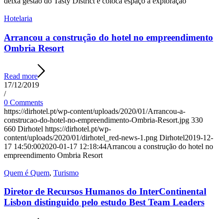
deixa gestão do Tasty District e coloca espaço à exploração
Hotelaria
Arrancou a construção do hotel no empreendimento
Ombria Resort
Read more
17/12/2019
/
0 Comments
https://dirhotel.pt/wp-content/uploads/2020/01/Arrancou-a-
construcao-do-hotel-no-empreendimento-Ombria-Resort.jpg
330
660
Dirhotel
https://dirhotel.pt/wp-
content/uploads/2020/01/dirhotel_red-news-1.png
Dirhotel
2019-12-
17 14:50:00
2020-01-17 12:18:44
Arrancou a construção do hotel no
empreendimento Ombria Resort
Quem é Quem
,
Turismo
Diretor de Recursos Humanos do InterContinental
Lisbon distinguido pelo estudo Best Team Leaders